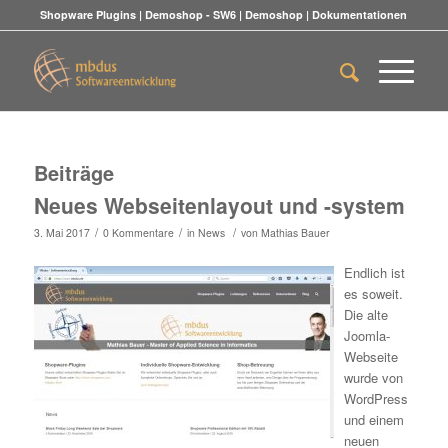
Shopware Plugins
|
Demoshop - SW6
|
Demoshop
|
Dokumentationen
Beiträge
Neues Webseitenlayout und -system
/
/
/
3. Mai 2017
0 Kommentare
in
News
von
Mathias Bauer
Endlich ist
es soweit.
Die alte
Joomla-
Webseite
wurde von
WordPress
und einem
neuen