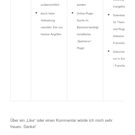
unübersichtlich
werden
mangelhaft
durch hohe
Online-Plugin-
Downloadportal
Verbreitung
Suche im
für Themes
verstärkt Ziel von
Backend benötigt
und Plugins
Hacker-Angriffen
installiertes
teilweise in
„Spartacus“-
Französisch
Plugin
Dokumentation
nur in Englisch
/ Französisch
Über ein „Like” oder einen Kommentar würde ich mich sehr
freuen. Danke!