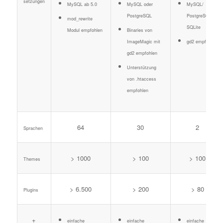
setzungen
MySQL ab 5.0
MySQL oder
MySQL/
PostgreSQL
PostgreSQL/
mod_rewrite
SQLite
Modul empfohlen
Binaries von
ImageMagic mit
gd2 empfohlen
gd2 empfohlen
Unterstützung
von .htaccess
empfohlen
64
30
2
Sprachen
> 1000
> 100
> 100
Themes
> 6.500
> 200
> 80
Plugins
+
einfache
einfache
einfache