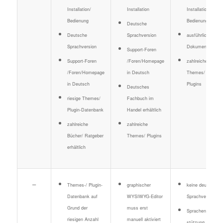
Installation/
Installation
Installation/
Bedienung
Bedienung
Deutsche
Deutsche
Sprachversion
ausführliche
Sprachversion
Dokumentation
Support-Foren
Support-Foren
/Foren/Homepage
zahlreiche
/Foren/Homepage
in Deutsch
Themes/
in Deutsch
Plugins
Deutsches
riesige Themes/
Fachbuch im
Plugin-Datenbank
Handel erhältlich
zahlreiche
zahlreiche
Bücher/ Ratgeber
Themes/ Plugins
erhältlich
–
Themes-/ Plugin-
graphischer
keine deutsche
Datenbank auf
WYSIWYG-Editor
Sprachversion
Grund der
muss erst
Sprachenunter-
riesigen Anzahl
manuell aktiviert
stützung