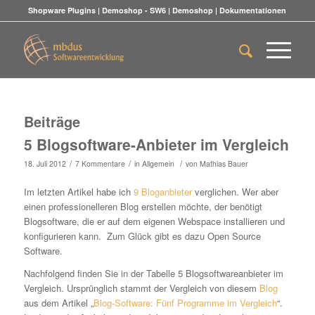
Shopware Plugins
|
Demoshop - SW6
|
Demoshop
|
Dokumentationen
Beiträge
5 Blogsoftware-Anbieter im Vergleich
/
/
/
18. Juli 2012
7 Kommentare
in
Allgemein
von
Mathias Bauer
Im letzten Artikel habe ich
9 Bloganbieter
verglichen. Wer aber
einen professionelleren Blog erstellen möchte, der benötigt
Blogsoftware, die er auf dem eigenen Webspace installieren und
konfigurieren kann. Zum Glück gibt es dazu Open Source
Software.
Nachfolgend finden Sie in der Tabelle 5 Blogsoftwareanbieter im
Vergleich. Ursprünglich stammt der Vergleich von diesem
Blog
aus dem Artikel „
Blog-Software: Fünf Programme im Vergleich
“.