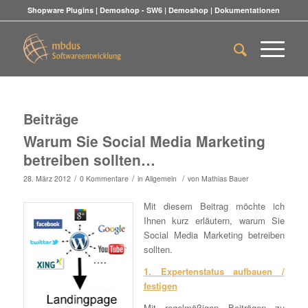
Shopware Plugins
|
Demoshop - SW6
|
Demoshop
|
Dokumentationen
Beiträge
Warum Sie Social Media Marketing
betreiben sollten…
/
/
/
28. März 2012
0 Kommentare
in
Allgemein
von
Mathias Bauer
Mit diesem Beitrag möchte ich
Ihnen kurz erläutern, warum Sie
Social Media Marketing betreiben
sollten.
1. Expertenstatus aufbauen /
festigen
Mit regelmäßigen Beiträgen zu