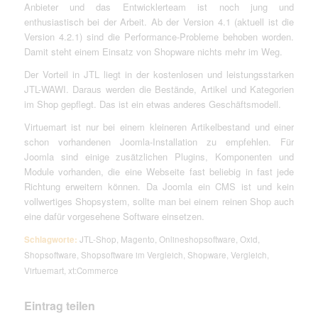
Anbieter und das Entwicklerteam ist noch jung und
enthusiastisch bei der Arbeit. Ab der Version 4.1 (aktuell ist die
Version 4.2.1) sind die Performance-Probleme behoben worden.
Damit steht einem Einsatz von Shopware nichts mehr im Weg.
Der Vorteil in JTL liegt in der kostenlosen und leistungsstarken
JTL-WAWI. Daraus werden die Bestände, Artikel und Kategorien
im Shop gepflegt. Das ist ein etwas anderes Geschäftsmodell.
Virtuemart ist nur bei einem kleineren Artikelbestand und einer
schon vorhandenen Joomla-Installation zu empfehlen. Für
Joomla sind einige zusätzlichen Plugins, Komponenten und
Module vorhanden, die eine Webseite fast beliebig in fast jede
Richtung erweitern können. Da Joomla ein CMS ist und kein
vollwertiges Shopsystem, sollte man bei einem reinen Shop auch
eine dafür vorgesehene Software einsetzen.
Schlagworte:
JTL-Shop
,
Magento
,
Onlineshopsoftware
,
Oxid
,
Shopsoftware
,
Shopsoftware im Vergleich
,
Shopware
,
Vergleich
,
Virtuemart
,
xt:Commerce
Eintrag teilen