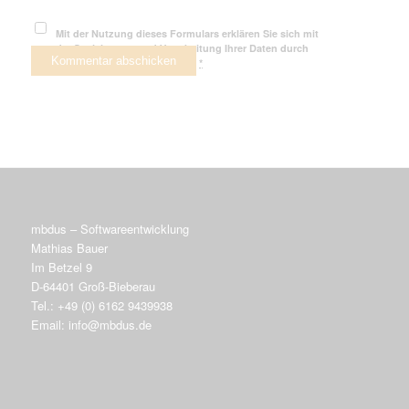
Mit der Nutzung dieses Formulars erklären Sie sich mit
der Speicherung und Verarbeitung Ihrer Daten durch
diese Website einverstanden.
*
mbdus – Softwareentwicklung
Mathias Bauer
Im Betzel 9
D-64401 Groß-Bieberau
Tel.: +49 (0) 6162 9439938
Email: info@mbdus.de