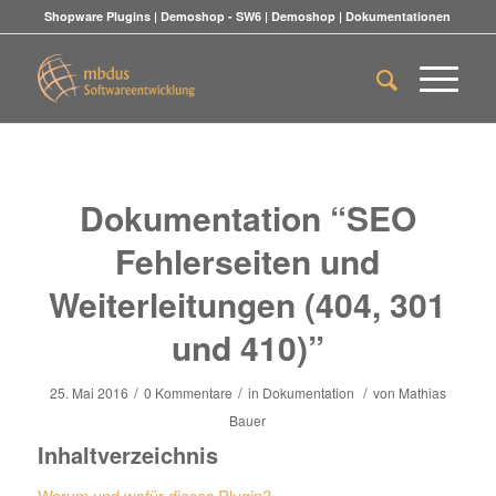
Shopware Plugins
|
Demoshop - SW6
|
Demoshop
|
Dokumentationen
Dokumentation “SEO
Fehlerseiten und
Weiterleitungen (404, 301
und 410)”
/
/
/
25. Mai 2016
0 Kommentare
in
Dokumentation
von
Mathias
Bauer
Inhaltverzeichnis
Warum und wofür dieses Plugin?