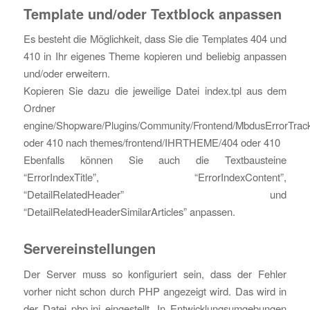
Template und/oder Textblock anpassen
Es besteht die Möglichkeit, dass Sie die Templates 404 und
410 in Ihr eigenes Theme kopieren und beliebig anpassen
und/oder erweitern.
Kopieren Sie dazu die jeweilige Datei index.tpl aus dem
Ordner
engine/Shopware/Plugins/Community/Frontend/MbdusErrorTrack
oder 410 nach themes/frontend/IHRTHEME/404 oder 410
Ebenfalls können Sie auch die Textbausteine
“ErrorIndexTitle”, “ErrorIndexContent”,
“DetailRelatedHeader” und
“DetailRelatedHeaderSimilarArticles” anpassen.
Servereinstellungen
Der Server muss so konfiguriert sein, dass der Fehler
vorher nicht schon durch PHP angezeigt wird. Das wird in
der Datei php.ini eingestellt. In Entwicklungsumgebungen