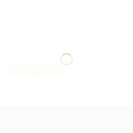
Mit der Nutzung dieses Formulars erklären Sie sich mit
der Speicherung und Verarbeitung Ihrer Daten durch
diese Website einverstanden.
*
mbdus – Softwareentwicklung
Mathias Bauer