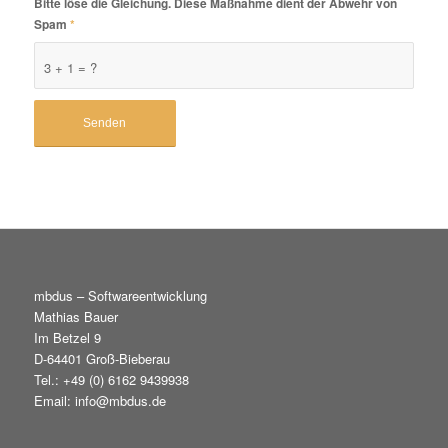
Bitte löse die Gleichung. Diese Maßnahme dient der Abwehr von
Spam
*
3 + 1 = ?
mbdus – Softwareentwicklung
Mathias Bauer
Im Betzel 9
D-64401 Groß-Bieberau
Tel.: +49 (0) 6162 9439938
Email: info@mbdus.de